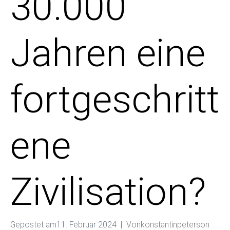
30.000
Jahren eine
fortgeschritt
ene
Zivilisation?
Gepostet am
11. Februar 2024
Von
konstantinpeterson